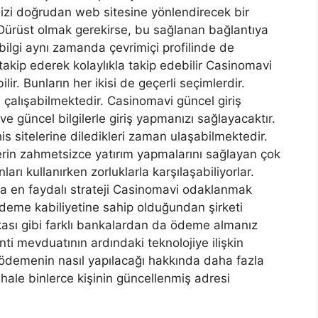
 Sizi doğrudan web sitesine yönlendirecek bir
 Dürüst olmak gerekirse, bu sağlanan bağlantıya
 bilgi aynı zamanda çevrimiçi profilinde de
ni takip ederek kolaylıkla takip edebilir Casinomavi
ilir. Bunların her ikisi de geçerli seçimlerdir.
e çalışabilmektedir. Casinomavi güncel giriş
ve güncel bilgilerle giriş yapmanızı sağlayacaktır.
s sitelerine diledikleri zaman ulaşabilmektedir.
elerin zahmetsizce yatırım yapmalarını sağlayan çok
 kullanırken zorluklarla karşılaşabiliyorlar.
a en faydalı strateji Casinomavi odaklanmak
eme kabiliyetine sahip olduğundan şirketi
ankası gibi farklı bankalardan da ödeme almanız
i mevduatının ardındaki teknolojiye ilişkin
 ödemenin nasıl yapılacağı hakkında daha fazla
hale binlerce kişinin güncellenmiş adresi