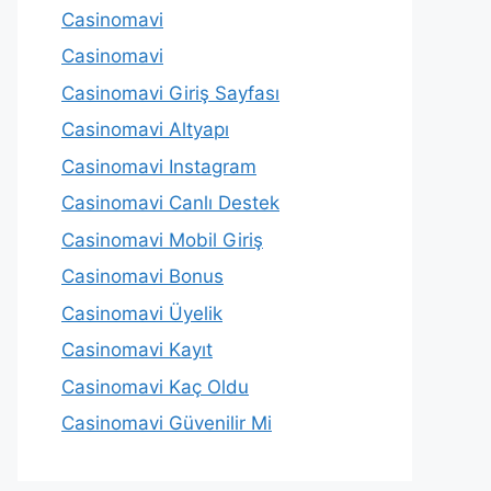
Casinomavi
Casinomavi
Casinomavi Giriş Sayfası
Casinomavi Altyapı
Casinomavi Instagram
Casinomavi Canlı Destek
Casinomavi Mobil Giriş
Casinomavi Bonus
Casinomavi Üyelik
Casinomavi Kayıt
Casinomavi Kaç Oldu
Casinomavi Güvenilir Mi