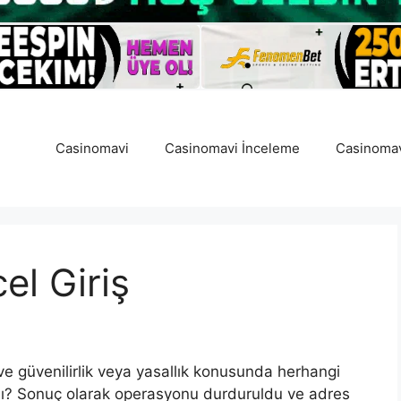
Casinomavi
Casinomavi İnceleme
Casinomav
l Giriş
ve güvenilirlik veya yasallık konusunda herhangi
ı? Sonuç olarak operasyonu durduruldu ve adres