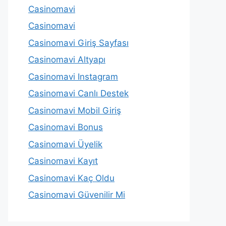
Casinomavi
Casinomavi
Casinomavi Giriş Sayfası
Casinomavi Altyapı
Casinomavi Instagram
Casinomavi Canlı Destek
Casinomavi Mobil Giriş
Casinomavi Bonus
Casinomavi Üyelik
Casinomavi Kayıt
Casinomavi Kaç Oldu
Casinomavi Güvenilir Mi