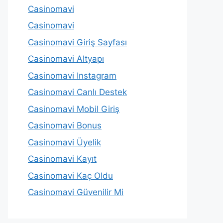
Casinomavi
Casinomavi
Casinomavi Giriş Sayfası
Casinomavi Altyapı
Casinomavi Instagram
Casinomavi Canlı Destek
Casinomavi Mobil Giriş
Casinomavi Bonus
Casinomavi Üyelik
Casinomavi Kayıt
Casinomavi Kaç Oldu
Casinomavi Güvenilir Mi