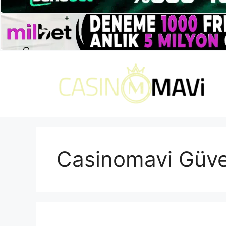
İçeriğe
atla
Casinomavi Güven