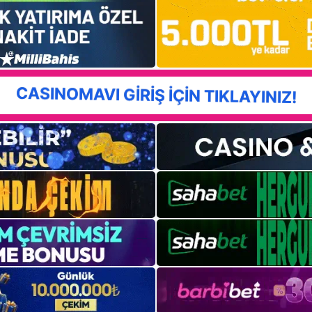
CASINOMAVI GİRİŞ İÇİN TIKLAYINIZ!