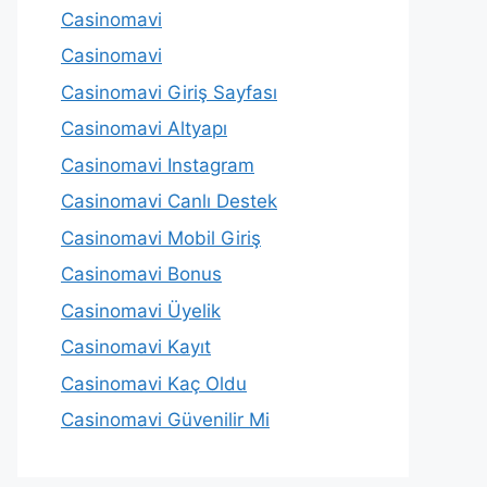
Casinomavi
Casinomavi
Casinomavi Giriş Sayfası
Casinomavi Altyapı
Casinomavi Instagram
Casinomavi Canlı Destek
Casinomavi Mobil Giriş
Casinomavi Bonus
Casinomavi Üyelik
Casinomavi Kayıt
Casinomavi Kaç Oldu
Casinomavi Güvenilir Mi